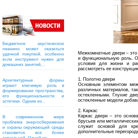
Бюджетное акустическое
пианино может оказаться
Межкомнатные двери – это 
удачной покупкой, особенно
и функциональную роль. О
если инструмент нужен для
условия для жизни и ра
домашних занятий,...
рассмотреть ее конструкци
1. Полотно двери
Архитектурные формы
Основным элементом меж
играют ключевую роль в
различных материалов, та
формировании пространства,
остекленными. Глухие две
его функциональности и
остекленные модели добавл
эстетики. Одним из...
2. Каркас
Каркас двери – это основ
В современном мире
брусьев или металлических
проблема энергосбережения
служит основой для кре
и охраны окружающей среды
дополнительные перегородк
становится все более
актуальной. Одной из...