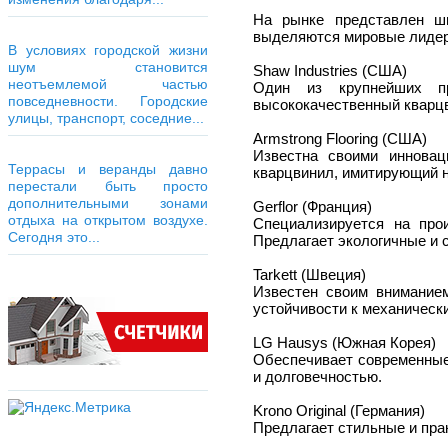
На рынке представлен ши
выделяются мировые лидер
В условиях городской жизни
шум становится
Shaw Industries (США)
неотъемлемой частью
Один из крупнейших пр
повседневности. Городские
высококачественный кварцв
улицы, транспорт, соседние...
Armstrong Flooring (США)
Известна своими иннова
Террасы и веранды давно
кварцвинил, имитирующий 
перестали быть просто
дополнительными зонами
Gerflor (Франция)
отдыха на открытом воздухе.
Специализируется на про
Сегодня это...
Предлагает экологичные и 
Tarkett (Швеция)
Известен своим вниманием
устойчивости к механическ
LG Hausys (Южная Корея)
Обеспечивает современные
и долговечностью.
Krono Original (Германия)
Предлагает стильные и пра