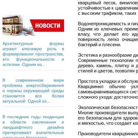
кварцевый песок, винилов
устойчивостью к царапинам
с высоким трафиком, таких
Водонепроницаемость и гиг
Одним из ключевых преиму
влагу, что делает его и
поверхность легко очищае
Архитектурные формы
бактерий и плесени.
играют ключевую роль в
формировании пространства,
Эстетика и разнообразие д
его функциональности и
Современные технологии п
эстетики. Одним из...
дерево, камень, плитку и
стилей и цветов, позволяя
В современном мире
Простота укладки и обслуж
проблема энергосбережения
Кварцвинил обычно ук
и охраны окружающей среды
самовыравнивающихся систе
становится все более
сложного ухода: достаточно
актуальной. Одной из...
Экологическая безопасност
Многие производители выпу
В последние годы тенденции
его безопасным для здоро
в области озеленения и
и мягкостью, что создает к
ландшафтного дизайна
претерпевают значительные
Производители кварцвинил
изменения благодаря...