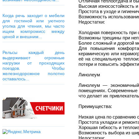
Отличная теплоотдача и бы
Высокая износостойкость и
Простота в уходе и гигиени
Когда речь заходит о мебели
Возможность использования 
для гостиной или уютного
Недостатки:
уголка для чтения, мы часто
ищем компромисс между
Холодная поверхность при 
ценой и внешним...
Возможны трещины при непр
Более сложный и дорогой м
Для повышения комфорта
Рельсы каждый день
керамическую или керамог
выдерживают огромные
её на специальную теплои
нагрузки от проходящих
потери и повысить эффекти
поездов. Чтобы
железнодорожное полотно
Линолеум
оставалось...
Линолеум — экономичный
помещениях. Современные 
что делает их привлекател
Преимущества:
Низкая цена по сравнению с
Простота укладки и ремонта
Хорошая гибкость и теплои
Возможность выбора из шир
Недостатки: