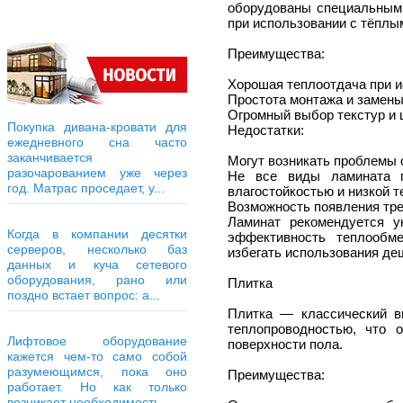
оборудованы специальными
при использовании с тёплы
Преимущества:
Хорошая теплоотдача при 
Простота монтажа и замены
Огромный выбор текстур и 
Покупка дивана-кровати для
Недостатки:
ежедневного сна часто
заканчивается
Могут возникать проблемы 
разочарованием уже через
Не все виды ламината п
год. Матрас проседает, у...
влагостойкостью и низкой 
Возможность появления тре
Ламинат рекомендуется 
Когда в компании десятки
эффективность теплообм
серверов, несколько баз
избегать использования де
данных и куча сетевого
оборудования, рано или
Плитка
поздно встает вопрос: а...
Плитка — классический 
теплопроводностью, что 
Лифтовое оборудование
поверхности пола.
кажется чем-то само собой
разумеющимся, пока оно
Преимущества:
работает. Но как только
возникает необходимость...