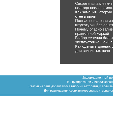
Секреты шпаклёвки г
полгода после ремон
Как заменить старую
стен и пыли
Полная пошаговая ин
штукатурки без опыт
Почему опасно залив
правильной маркой
Выбор сечения балок
эксплуатационной наг
Как сделать дренаж 
для глинистых почв
Информационный неко
При цитировании и использован
Статьи на сайт добавляются многими авторами, и если в
Для размещения своих интересных материалов (