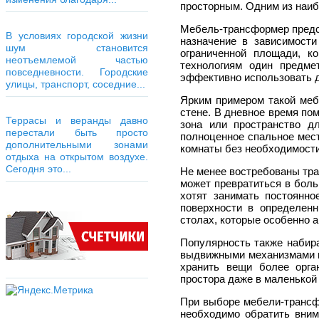
просторным. Одним из наиб
Мебель-трансформер предст
В условиях городской жизни
назначение в зависимости
шум становится
ограниченной площади, к
неотъемлемой частью
технологиям один предме
повседневности. Городские
эффективно использовать д
улицы, транспорт, соседние...
Ярким примером такой меб
стене. В дневное время по
Террасы и веранды давно
зона или пространство д
перестали быть просто
полноценное спальное мес
дополнительными зонами
комнаты без необходимост
отдыха на открытом воздухе.
Сегодня это...
Не менее востребованы тр
может превратиться в боль
хотят занимать постоянн
поверхности в определен
столах, которые особенно 
Популярность также набир
выдвижными механизмами и
хранить вещи более орга
простора даже в маленькой 
При выборе мебели-трансф
необходимо обратить вним