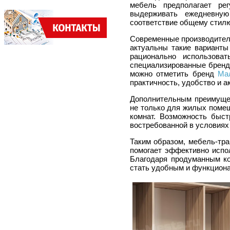
мебель предполагает ре
выдерживать ежедневную
соответствие общему стилю
Современные производител
актуальны такие варианты
рационально использова
специализированные бренд
можно отметить бренд
Ма
практичность, удобство и а
Дополнительным преимущес
не только для жилых помещ
комнат. Возможность быст
востребованной в условиях
Таким образом, мебель-тр
помогает эффективно испо
Благодаря продуманным к
стать удобным и функцион