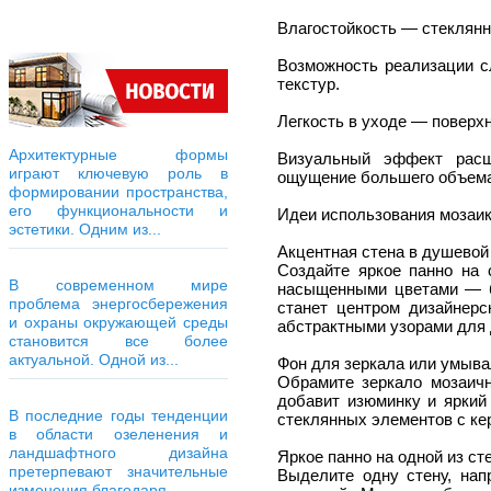
Влагостойкость — стеклянн
Возможность реализации с
текстур.
Легкость в уходе — поверхн
Архитектурные формы
Визуальный эффект расш
играют ключевую роль в
ощущение большего объема
формировании пространства,
его функциональности и
Идеи использования мозаик
эстетики. Одним из...
Акцентная стена в душевой
Создайте яркое панно на 
В современном мире
насыщенными цветами — б
проблема энергосбережения
станет центром дизайнерс
и охраны окружающей среды
абстрактными узорами для
становится все более
актуальной. Одной из...
Фон для зеркала или умыв
Обрамите зеркало мозаичн
добавит изюминку и яркий
В последние годы тенденции
стеклянных элементов с ке
в области озеленения и
ландшафтного дизайна
Яркое панно на одной из ст
претерпевают значительные
Выделите одну стену, нап
изменения благодаря...