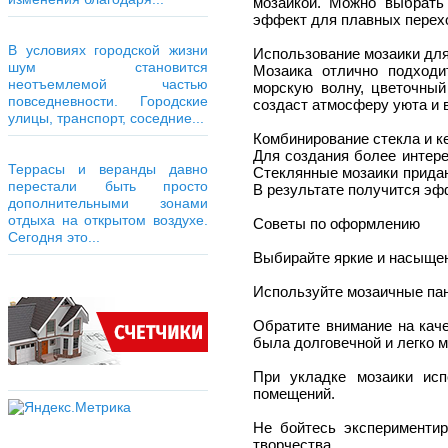
мозаикой. Можно выбрать
эффект для плавных перехо
В условиях городской жизни
Использование мозаики для
шум становится
Мозаика отлично подходи
неотъемлемой частью
морскую волну, цветочный
повседневности. Городские
создаст атмосферу уюта и 
улицы, транспорт, соседние...
Комбинирование стекла и к
Для создания более интере
Террасы и веранды давно
Стеклянные мозаики придаю
перестали быть просто
В результате получится эфф
дополнительными зонами
отдыха на открытом воздухе.
Советы по оформлению
Сегодня это...
Выбирайте яркие и насыщен
Используйте мозаичные пан
Обратите внимание на кач
была долговечной и легко 
При укладке мозаики исп
помещений.
Не бойтесь эксперименти
творчества.