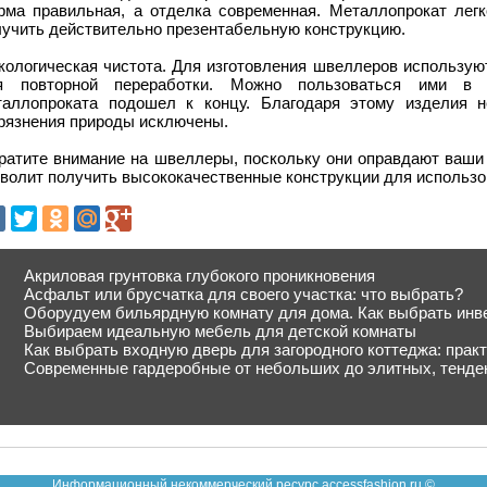
рма правильная, а отделка современная. Металлопрокат легк
лучить действительно презентабельную конструкцию.
Экологическая чистота. Для изготовления швеллеров использую
я повторной переработки. Можно пользоваться ими в
таллопроката подошел к концу. Благодаря этому изделия 
грязнения природы исключены.
ратите внимание на швеллеры, поскольку они оправдают ваши
зволит получить высококачественные конструкции для использ
Акриловая грунтовка глубокого проникновения
Асфальт или брусчатка для своего участка: что выбрать?
Оборудуем бильярдную комнату для дома. Как выбрать инв
Выбираем идеальную мебель для детской комнаты
Как выбрать входную дверь для загородного коттеджа: прак
Современные гардеробные от небольших до элитных, тенде
Информационный некоммерческий ресурс accessfashion.ru ©