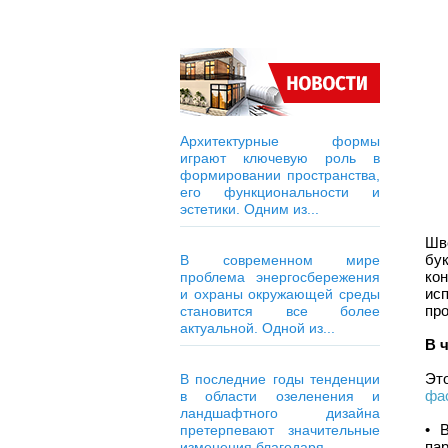
Архитектурные формы
играют ключевую роль в
формировании пространства,
его функциональности и
эстетики. Одним из...
Шв
бу
В современном мире
ко
проблема энергосбережения
исп
и охраны окружающей среды
пр
становится все более
актуальной. Одной из...
В 
Эт
В последние годы тенденции
фа
в области озеленения и
ландшафтного дизайна
• 
претерпевают значительные
па
изменения благодаря...