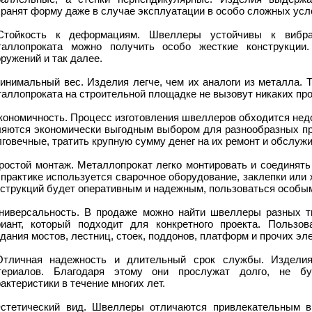
ранят форму даже в случае эксплуатации в особо сложных усл
Стойкость к деформациям. Швеллеры устойчивы к вибр
таллопроката можно получить особо жесткие конструкции
ружений и так далее.
инимальный вес. Изделия легче, чем их аналоги из металла. 
аллопроката на строительной площадке не вызовут никаких пр
кономичность. Процесс изготовления швеллеров обходится нед
ляются экономически выгодным выбором для разнообразных п
говечные, тратить крупную сумму денег на их ремонт и обслуж
Простой монтаж. Металлопрокат легко монтировать и соединять
практике используется сварочное оборудование, заклепки или
нструкций будет оперативным и надежным, пользоваться особы
Универсальность. В продаже можно найти швеллеры разных т
риант, который подходит для конкретного проекта. Пользо
дания мостов, лестниц, стоек, поддонов, платформ и прочих эл
Отличная надежность и длительный срок службы. Изделия
териалов. Благодаря этому они прослужат долго, не бу
актеристики в течение многих лет.
Эстетический вид. Швеллеры отличаются привлекательным ви