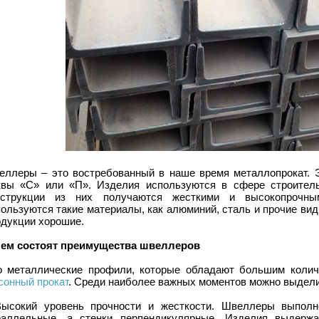
еллеры – это востребованный в наше время металлопрокат. 
квы «С» или «П». Изделия используются в сфере строитель
нструкции из них получаются жесткими и высокопрочны
ользуются такие материалы, как алюминий, сталь и прочие ви
одукции хорошие.
чем состоят преимущества швеллеров
о металлические профили, которые обладают большим количе
сонный прокат
. Среди наиболее важных моментов можно выдели
Высокий уровень прочности и жесткости. Швеллеры выпол
раллельные, а стенки перпендикулярные. Изделия выдержа