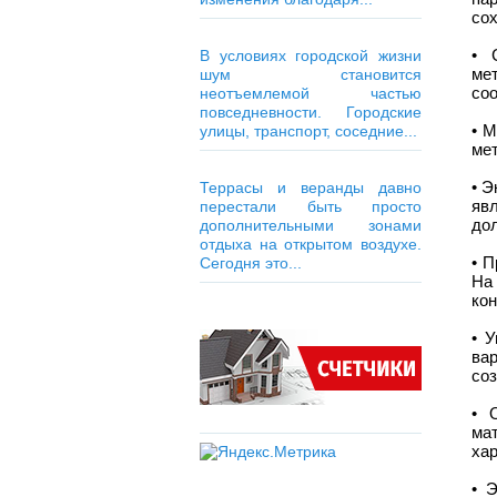
сох
• 
В условиях городской жизни
ме
шум становится
соо
неотъемлемой частью
повседневности. Городские
• М
улицы, транспорт, соседние...
мет
• Э
Террасы и веранды давно
яв
перестали быть просто
дол
дополнительными зонами
отдыха на открытом воздухе.
• 
Сегодня это...
На 
ко
• 
ва
соз
• 
ма
хар
• 