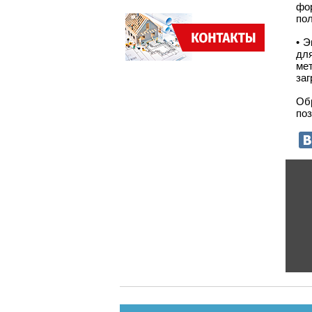
фо
по
• 
дл
ме
за
Об
по