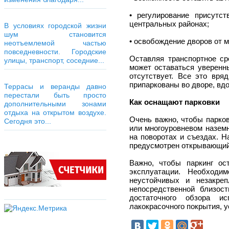
• регулирование присутст
центральных районах;
В условиях городской жизни
шум становится
• освобождение дворов от 
неотъемлемой частью
повседневности. Городские
Оставляя транспортное ср
улицы, транспорт, соседние...
может оставаться уверенны
отсутствует. Все это вря
припаркованы во дворе, вдо
Террасы и веранды давно
перестали быть просто
Как оснащают парковки
дополнительными зонами
отдыха на открытом воздухе.
Очень важно, чтобы парков
Сегодня это...
или многоуровневом наземн
на поворотах и съездах. Н
предусмотрен открывающий
Важно, чтобы паркинг ос
эксплуатации. Необходи
неустойчивых и незакре
непосредственной близос
достаточного обзора и
лакокрасочного покрытия, 