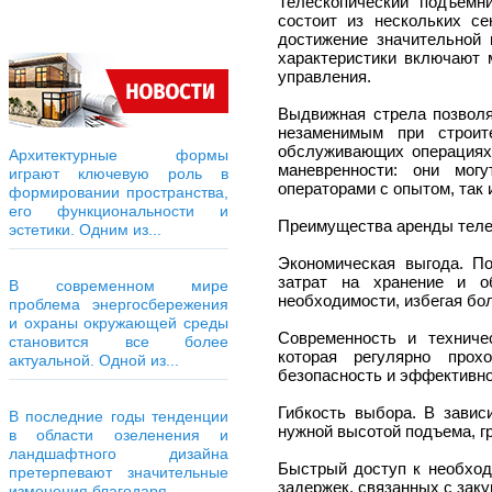
Телескопический подъемн
состоит из нескольких се
достижение значительной
характеристики включают 
управления.
Выдвижная стрела позволя
незаменимым при строит
обслуживающих операциях.
Архитектурные формы
маневренности: они мог
играют ключевую роль в
операторами с опытом, так
формировании пространства,
его функциональности и
Преимущества аренды теле
эстетики. Одним из...
Экономическая выгода. По
затрат на хранение и о
В современном мире
необходимости, избегая бо
проблема энергосбережения
и охраны окружающей среды
Современность и техниче
становится все более
которая регулярно прох
актуальной. Одной из...
безопасность и эффективно
Гибкость выбора. В завис
В последние годы тенденции
нужной высотой подъема, 
в области озеленения и
ландшафтного дизайна
Быстрый доступ к необход
претерпевают значительные
задержек, связанных с заку
изменения благодаря...