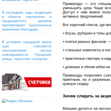
Промокоды — это специал
уменьшить цену. Чаще все
Доступ к ним можно полу
В последние годы тенденции
активных предложений.
в области озеленения и
ландшафтного дизайна
Вот короткий список, где м
претерпевают значительные
изменения благодаря...
• блузы, рубашки и топы дл
• платья разных фасонов — 
В условиях городской жизни
шум становится
• стильные комплекты и ко
неотъемлемой частью
повседневности. Городские
• практичные свитеры и кар
улицы, транспорт, соседние...
• длинные и лёгкие юбки на 
Промокоды позволяют сэкон
приятным, но и разумным
нужную скидку.
Зачем следить за акци
Магазин делится на нескол