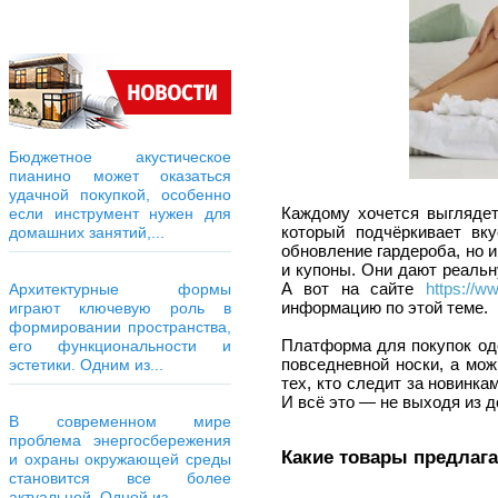
Бюджетное акустическое
пианино может оказаться
удачной покупкой, особенно
Каждому хочется выглядет
если инструмент нужен для
который подчёркивает вк
домашних занятий,...
обновление гардероба, но 
и купоны. Они дают реальн
А вот на сайте
https://w
Архитектурные формы
информацию по этой теме.
играют ключевую роль в
формировании пространства,
Платформа для покупок од
его функциональности и
повседневной носки, а мож
эстетики. Одним из...
тех, кто следит за новинка
И всё это — не выходя из д
В современном мире
проблема энергосбережения
Какие товары предлаг
и охраны окружающей среды
становится все более
актуальной. Одной из...