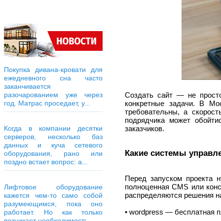
Покупка дивана-кровати для
ежедневного сна часто
заканчивается
Создать сайт — не просто
разочарованием уже через
конкретные задачи. В Мос
год. Матрас проседает, у...
требовательны, а скорос
подрядчика может обойт
заказчиков.
Когда в компании десятки
серверов, несколько баз
данных и куча сетевого
Какие системы управл
оборудования, рано или
поздно встает вопрос: а...
Перед запуском проекта н
полноценная CMS или конс
Лифтовое оборудование
распределяются решения н
кажется чем-то само собой
разумеющимся, пока оно
• wordpress — бесплатная 
работает. Но как только
возникает необходимость...