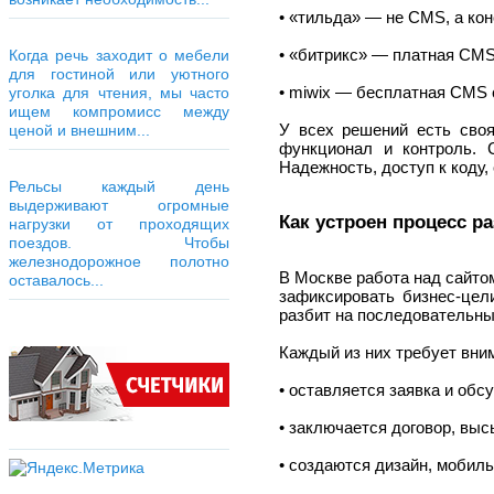
• «тильда» — не CMS, а кон
• «битрикс» — платная CMS
Когда речь заходит о мебели
для гостиной или уютного
• miwix — бесплатная CMS 
уголка для чтения, мы часто
ищем компромисс между
У всех решений есть своя
ценой и внешним...
функционал и контроль. 
Надежность, доступ к коду
Рельсы каждый день
выдерживают огромные
Как устроен процесс р
нагрузки от проходящих
поездов. Чтобы
железнодорожное полотно
В Москве работа над сайто
оставалось...
зафиксировать бизнес-цел
разбит на последовательны
Каждый из них требует вни
• оставляется заявка и обс
• заключается договор, выс
• создаются дизайн, мобил