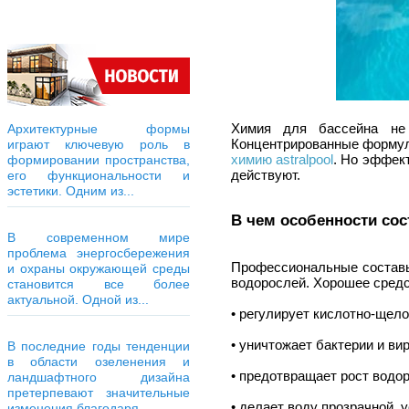
Химия для бассейна не
Архитектурные формы
Концентрированные формулы
играют ключевую роль в
химию astralpool
. Но эффект
формировании пространства,
действуют.
его функциональности и
эстетики. Одним из...
В чем особенности сос
В современном мире
проблема энергосбережения
Профессиональные составы
и охраны окружающей среды
водорослей. Хорошее средс
становится все более
актуальной. Одной из...
• регулирует кислотно-щел
• уничтожает бактерии и ви
В последние годы тенденции
в области озеленения и
• предотвращает рост водо
ландшафтного дизайна
претерпевают значительные
• делает воду прозрачной, 
изменения благодаря...