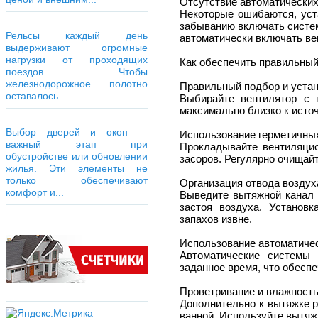
Отсутствие автоматических
Некоторые ошибаются, уст
забыванию включать систем
Рельсы каждый день
автоматически включать в
выдерживают огромные
нагрузки от проходящих
Как обеспечить правильный
поездов. Чтобы
железнодорожное полотно
Правильный подбор и устан
оставалось...
Выбирайте вентилятор с 
максимально близко к исто
Выбор дверей и окон —
Использование герметичных
важный этап при
Прокладывайте вентиляцио
обустройстве или обновлении
засоров. Регулярно очищайт
жилья. Эти элементы не
только обеспечивают
Организация отвода воздух
комфорт и...
Выведите вытяжной канал 
застоя воздуха. Установк
запахов извне.
Использование автоматичес
Автоматические системы
заданное время, что обесп
Проветривание и влажност
Дополнительно к вытяжке р
ванной. Используйте вытяжк