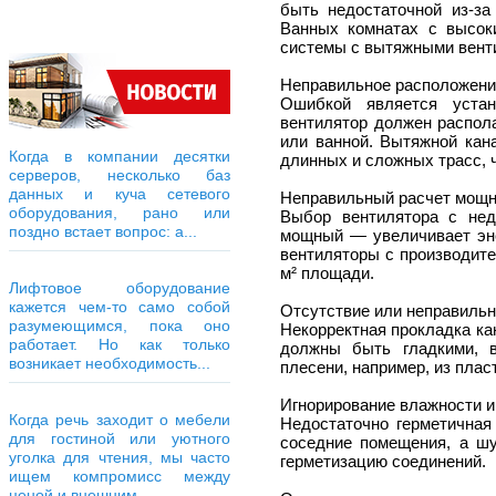
быть недостаточной из-за
Ванных комнатах с высок
системы с вытяжными вент
Неправильное расположени
Ошибкой является устан
вентилятор должен распол
или ванной. Вытяжной кан
Когда в компании десятки
длинных и сложных трасс, 
серверов, несколько баз
данных и куча сетевого
Неправильный расчет мощн
оборудования, рано или
Выбор вентилятора с нед
поздно встает вопрос: а...
мощный — увеличивает эне
вентиляторы с производите
м² площади.
Лифтовое оборудование
кажется чем-то само собой
Отсутствие или неправильн
разумеющимся, пока оно
Некорректная прокладка ка
работает. Но как только
должны быть гладкими, 
возникает необходимость...
плесени, например, из плас
Игнорирование влажности 
Когда речь заходит о мебели
Недостаточно герметичная
для гостиной или уютного
соседние помещения, а ш
уголка для чтения, мы часто
герметизацию соединений.
ищем компромисс между
ценой и внешним...