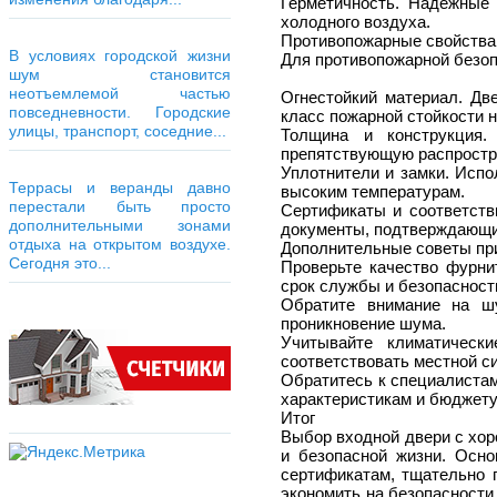
Герметичность. Надежные
холодного воздуха.
Противопожарные свойства
В условиях городской жизни
Для противопожарной безоп
шум становится
неотъемлемой частью
Огнестойкий материал. Дв
повседневности. Городские
класс пожарной стойкости н
улицы, транспорт, соседние...
Толщина и конструкция.
препятствующую распростр
Уплотнители и замки. Испо
Террасы и веранды давно
высоким температурам.
перестали быть просто
Сертификаты и соответств
дополнительными зонами
документы, подтверждающи
отдыха на открытом воздухе.
Дополнительные советы пр
Сегодня это...
Проверьте качество фурни
срок службы и безопасност
Обратите внимание на ш
проникновение шума.
Учитывайте климатическ
соответствовать местной с
Обратитесь к специалистам
характеристикам и бюджету
Итог
Выбор входной двери с хо
и безопасной жизни. Осн
сертификатам, тщательно 
экономить на безопасности