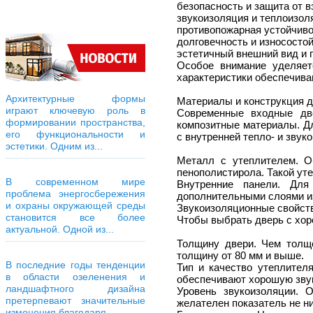
безопасность и защита от в
звукоизоляция и теплоизол
противопожарная устойчиво
долговечность и износостой
эстетичный внешний вид и 
Особое внимание уделяет
характеристики обеспечива
Архитектурные формы
Материалы и конструкция 
играют ключевую роль в
Современные входные две
формировании пространства,
композитные материалы. Д
его функциональности и
с внутренней тепло- и звук
эстетики. Одним из...
Металл с утеплителем. О
пенополистирола. Такой ут
В современном мире
Внутренние панели. Для
проблема энергосбережения
дополнительными слоями и
и охраны окружающей среды
Звукоизоляционные свойст
становится все более
Чтобы выбрать дверь с хор
актуальной. Одной из...
Толщину двери. Чем толщ
толщину от 80 мм и выше.
В последние годы тенденции
Тип и качество утеплител
в области озеленения и
обеспечивают хорошую зву
ландшафтного дизайна
Уровень звукоизоляции. 
претерпевают значительные
желателен показатель не ни
изменения благодаря...