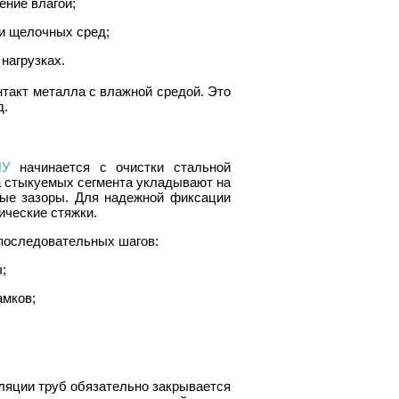
ение влагой;
 и щелочных сред;
нагрузках.
такт металла с влажной средой. Это
д.
ПУ
начинается с очистки стальной
ва стыкуемых сегмента укладывают на
ные зазоры. Для надежной фиксации
ческие стяжки.
 последовательных шагов:
;
амков;
ляции труб обязательно закрывается