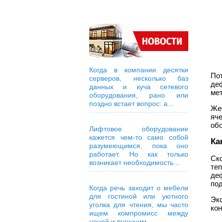
Когда в компании десятки
По
серверов, несколько баз
де
данных и куча сетевого
ме
оборудования, рано или
поздно встает вопрос: а...
Же
яч
обо
Лифтовое оборудование
кажется чем-то само собой
Ка
разумеющимся, пока оно
работает. Но как только
Ск
возникает необходимость...
те
де
под
Когда речь заходит о мебели
для гостиной или уютного
Эк
уголка для чтения, мы часто
кон
ищем компромисс между
ценой и внешним...