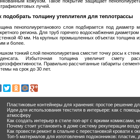
инкованным кожухом. Такое покрытие защищает пенополиурет
ьтрафиолетовых лучей.
к подобрать толщину утеплителя для теплотрассы
лщина пенополиуретанового слоя подбирается под диаметр м
кретного региона. Для труб горячего водоснабжения диаметро
 стенкой 40 мм. На крупных промышленных объектах толщина и
мм и более.
шком тонкий слой пенополиуретана сместит точку росы к стен
нденсата. Избыточная толщина увеличит смету рас
ергоэффективности. Правильно рассчитанные габариты сегмент
темы на срок до 30 лет.
Пластиковые контейнеры для хранения: простое решение дл
Идеи для использования текстиля в интерьере: как с помощ
атмосферу
Как создать интерьер в стиле поп-арт с яркими комиксами, 
Почему стоит установить в доме систему рекуперации возду
Как провести ремонт в спальне с перестановкой кровати к о
Топ-5 материалов для изготовления подоконников: пластик, 