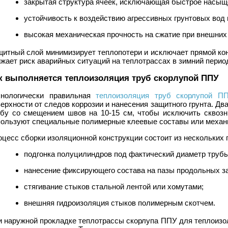
закрытая структура ячеек, исключающая быстрое насыщ
устойчивость к воздействию агрессивных грунтовых вод
высокая механическая прочность на сжатие при внешних 
щитный слой минимизирует теплопотери и исключает прямой кон
жает риск аварийных ситуаций на теплотрассах в зимний перио
к выполняется теплоизоляция труб скорлупой ППУ
хнологически правильная
теплоизоляция труб скорлупой П
ерхности от следов коррозии и нанесения защитного грунта. Д
убу со смещением швов на 10-15 см, чтобы исключить сквоз
пользуют специальные полимерные клеевые составы или механи
цесс сборки изоляционной конструкции состоит из нескольких
подгонка полуцилиндров под фактический диаметр трубы
нанесение фиксирующего состава на пазы продольных з
стягивание стыков стальной лентой или хомутами;
внешняя гидроизоляция стыков полимерным скотчем.
и наружной прокладке теплотрассы скорлупа ППУ для теплоизо