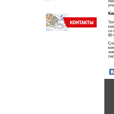
оц
ул
Ка
То
кон
со
80 
Сли
ко
эн
сис