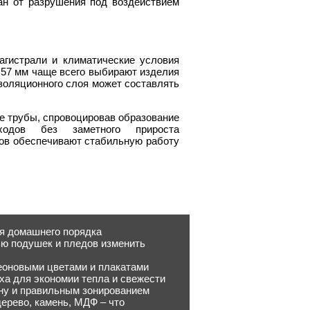
ан от разрушения под воздействием
агистрали и климатические условия
м 57 мм чаще всего выбирают изделия
золяционного слоя может составлять
ке трубы, спровоцировав образование
ходов без заметного прироста
ов обеспечивают стабильную работу
я домашнего порядка
ью подушек и пледов изменить
неоновыми цветами и плакатами
ха для экономии тепла и свежести
кну и правильным зонированием
дерево, камень, МДФ – что