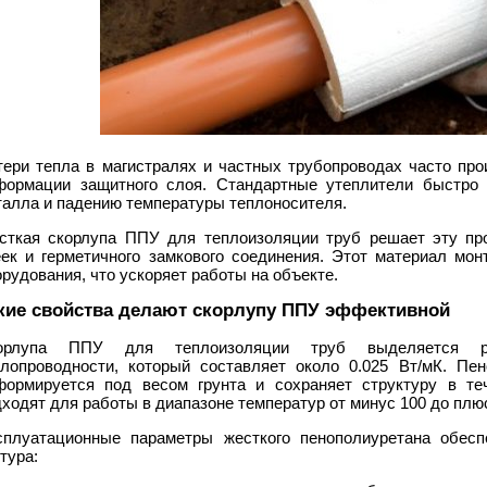
тери тепла в магистралях и частных трубопроводах часто про
формации защитного слоя. Стандартные утеплители быстро н
талла и падению температуры теплоносителя.
сткая скорлупа ППУ для теплоизоляции труб решает эту про
еек и герметичного замкового соединения. Этот материал мон
рудования, что ускоряет работы на объекте.
кие свойства делают скорлупу ППУ эффективной
орлупа ППУ для теплоизоляции труб выделяется ре
плопроводности, который составляет около 0.025 Вт/мК. Пе
формируется под весом грунта и сохраняет структуру в те
ходят для работы в диапазоне температур от минус 100 до плюс
сплуатационные параметры жесткого пенополиуретана обесп
тура: