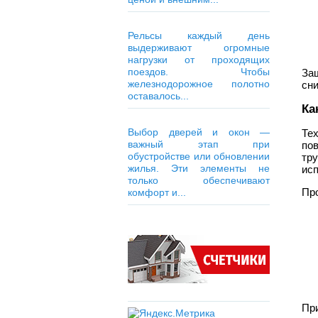
Рельсы каждый день
выдерживают огромные
нагрузки от проходящих
поездов. Чтобы
За
железнодорожное полотно
сни
оставалось...
Ка
Выбор дверей и окон —
Те
важный этап при
пов
обустройстве или обновлении
тр
жилья. Эти элементы не
ис
только обеспечивают
Про
комфорт и...
Пр