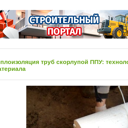
еплоизоляция труб скорлупой ППУ: технол
атериала