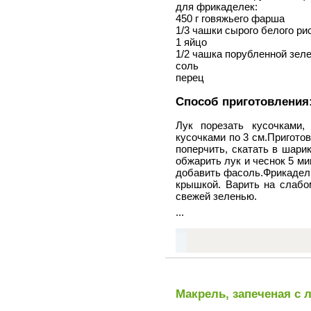
для фрикаделек:
450 г говяжьего фарша
1/3 чашки сырого белого ри
1 яйцо
1/2 чашка порубленной зел
соль
перец
Способ приготовления
Лук порезать кусочками,
кусочками по 3 см.Пригото
поперчить, скатать в шари
обжарить лук и чеснок 5 ми
добавить фасоль.Фрикадель
крышкой. Варить на слабо
свежей зеленью.
...
Макрель, запеченая с 