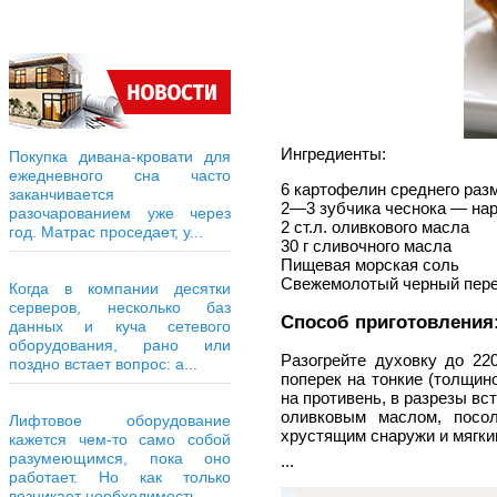
Ингредиенты:
Покупка дивана-кровати для
ежедневного сна часто
6 картофелин среднего раз
заканчивается
2—3 зубчика чеснока — нар
разочарованием уже через
2 ст.л. оливкового масла
год. Матрас проседает, у...
30 г сливочного масла
Пищевая морская соль
Свежемолотый черный пер
Когда в компании десятки
серверов, несколько баз
Способ приготовления
данных и куча сетевого
оборудования, рано или
Разогрейте духовку до 22
поздно встает вопрос: а...
поперек на тонкие (толщин
на противень, в разрезы в
оливковым маслом, посол
Лифтовое оборудование
хрустящим снаружи и мягки
кажется чем-то само собой
разумеющимся, пока оно
...
работает. Но как только
возникает необходимость...