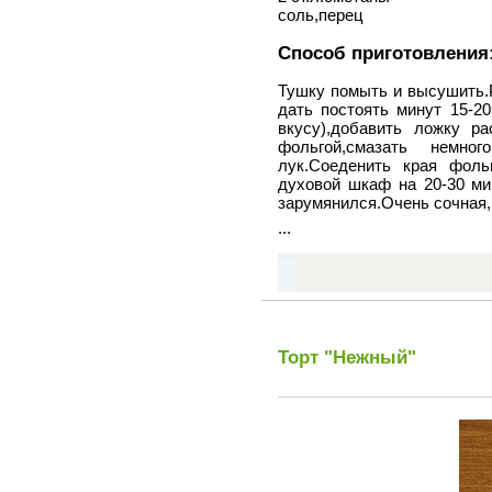
соль,перец
Способ приготовления
Тушку помыть и высушить.Р
дать постоять минут 15-20
вкусу),добавить ложку ра
фольгой,смазать немно
лук.Соеденить края фол
духовой шкаф на 20-30 мин
зарумянился.Очень сочная,
...
Торт "Нежный"