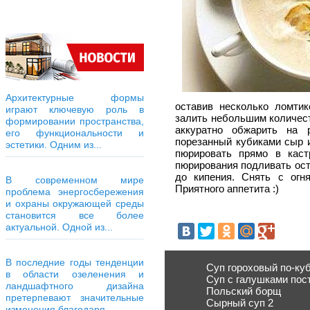
Архитектурные формы
оставив несколько ломти
играют ключевую роль в
залить небольшим количест
формировании пространства,
аккуратно обжарить на 
его функциональности и
порезанный кубиками сыр и
эстетики. Одним из...
пюрировать прямо в каст
пюрирования подливать ост
до кипения. Снять с огн
В современном мире
Приятного аппетита :)
проблема энергосбережения
и охраны окружающей среды
становится все более
актуальной. Одной из...
В последние годы тенденции
Суп гороховый по-ку
в области озеленения и
Суп с галушками пос
ландшафтного дизайна
Польский борщ
претерпевают значительные
Сырный суп 2
изменения благодаря...