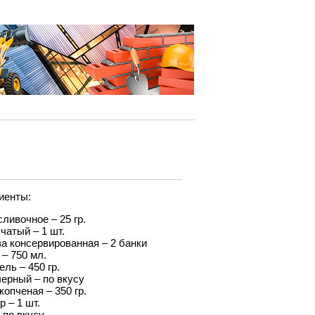
иенты:
ливочное – 25 гр.
чатый – 1 шт.
за консервированная – 2 банки
 – 750 мл.
ль – 450 гр.
черный – по вкусу
копченая – 350 гр.
 – 1 шт.
 по вкусу