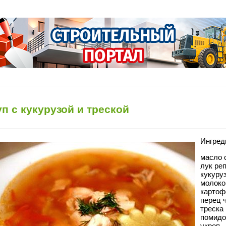
п с кукурузой и треской
Ингред
масло с
лук реп
кукуру
молоко
картофе
перец 
треска 
помидор
укроп –