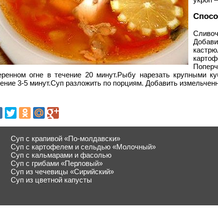
Спосо
Сливоч
Добав
кастрю
карто
Поперч
еренном огне в течение 20 минут.Рыбу нарезать крупными ку
ение 3-5 минут.Суп разложить по порциям. Добавить измельченн
Суп с крапивой «По-молдавски»
Суп с картофелем и сельдью «Молочный»
Суп с кальмарами и фасолью
Суп с грибами «Перловый»
Суп из чечевицы «Сирийский»
Суп из цветной капусты