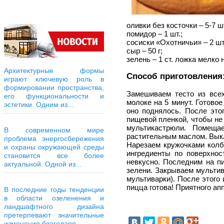
оливки без косточки – 5-7 шт
помидор – 1 шт.;
сосиски «Охотничьи» – 2 шт
сыр – 50 г;
зелень – 1 ст. ложка мелко
Архитектурные формы
Способ приготовления
играют ключевую роль в
формировании пространства,
Замешиваем тесто из всех
его функциональности и
молоке на 5 минут. Готово
эстетики. Одним из...
оно поднялось. После это
пищевой пленкой, чтобы не
мультикастрюли. Помеща
В современном мире
растительным маслом. Выкл
проблема энергосбережения
Нарезаем кружочками колб
и охраны окружающей среды
ингредиенты по поверхнос
становится все более
невкусно. Последним на пи
актуальной. Одной из...
зелени. Закрываем мультив
мультиварки). После этого
пицца готова! Приятного ап
В последние годы тенденции
в области озеленения и
ландшафтного дизайна
претерпевают значительные
изменения благодаря...