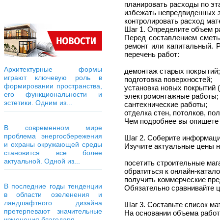
планировать расходы по эт
избежать непредвиденных з
контролировать расход мате
Шаг 1. Определите объем р
Перед составлением сметы
ремонт или капитальный. Р
перечень работ:
Архитектурные формы
демонтаж старых покрытий;
играют ключевую роль в
подготовка поверхностей;
формировании пространства,
установка новых покрытий (
его функциональности и
электромонтажные работы;
эстетики. Одним из...
сантехнические работы;
отделка стен, потолков, пол
Чем подробнее вы опишете 
В современном мире
проблема энергосбережения
Шаг 2. Соберите информаци
и охраны окружающей среды
Изучите актуальные цены н
становится все более
актуальной. Одной из...
посетить строительные маг
обратиться к онлайн-катало
получить коммерческие пре
В последние годы тенденции
Обязательно сравнивайте ц
в области озеленения и
ландшафтного дизайна
Шаг 3. Составьте список ма
претерпевают значительные
На основании объема работ 
изменения благодаря...