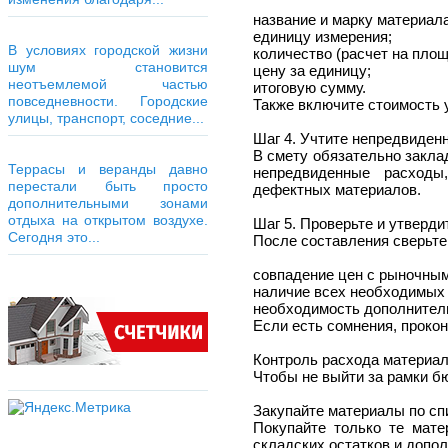
название и марку материала
единицу измерения;
В условиях городской жизни
количество (расчет на площ
шум становится
цену за единицу;
неотъемлемой частью
итоговую сумму.
повседневности. Городские
Также включите стоимость у
улицы, транспорт, соседние...
Шаг 4. Учтите непредвиден
В смету обязательно закла
Террасы и веранды давно
непредвиденные расходы
перестали быть просто
дефектных материалов.
дополнительными зонами
отдыха на открытом воздухе.
Шаг 5. Проверьте и утверди
Сегодня это...
После составления сверьте 
совпадение цен с рыночным
наличие всех необходимых
необходимость дополнител
Если есть сомнения, проко
Контроль расхода материал
Чтобы не выйти за рамки б
Закупайте материалы по сп
Покупайте только те мате
складских остатков и допол