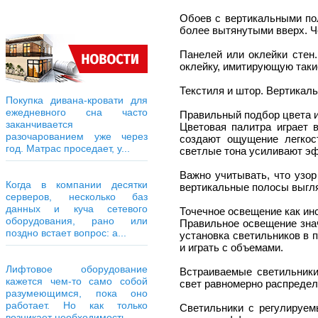
Обоев с вертикальными по
более вытянутыми вверх. Ч
Панелей или оклейки стен
оклейку, имитирующую таки
Текстиля и штор. Вертикал
Покупка дивана-кровати для
ежедневного сна часто
Правильный подбор цвета и
заканчивается
Цветовая палитра играет 
разочарованием уже через
создают ощущение легкос
год. Матрас проседает, у...
светлые тона усиливают эф
Важно учитывать, что узор
Когда в компании десятки
вертикальные полосы выгля
серверов, несколько баз
данных и куча сетевого
Точечное освещение как ин
оборудования, рано или
Правильное освещение знач
поздно встает вопрос: а...
установка светильников в 
и играть с объемами.
Лифтовое оборудование
Встраиваемые светильники
кажется чем-то само собой
свет равномерно распредел
разумеющимся, пока оно
работает. Но как только
Светильники с регулируем
возникает необходимость...