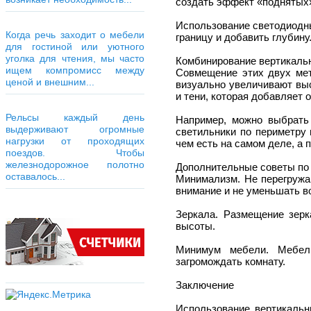
создать эффект «поднятых»
Использование светодиодны
Когда речь заходит о мебели
границу и добавить глубину
для гостиной или уютного
уголка для чтения, мы часто
Комбинирование вертикальн
ищем компромисс между
Совмещение этих двух мет
ценой и внешним...
визуально увеличивают выс
и тени, которая добавляет
Рельсы каждый день
Например, можно выбрать
выдерживают огромные
светильники по периметру 
нагрузки от проходящих
чем есть на самом деле, а
поездов. Чтобы
железнодорожное полотно
Дополнительные советы по
оставалось...
Минимализм. Не перегружа
внимание и не уменьшать в
Зеркала. Размещение зерк
высоты.
Минимум мебели. Мебель
загромождать комнату.
Заключение
Использование вертикальн