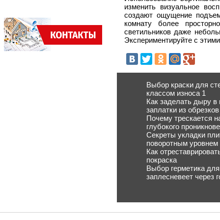
изменить визуальное восп
создают ощущение подъема
комнату более просторн
светильников даже неболь
Экспериментируйте с этими
Выбор краски для ст
классом износа 1
Как заделать дыру в
заплатки из обрезков
Почему трескается на
глубокого проникнов
Секреты укладки пли
поворотным уровнем
Как отреставрироват
покраска
Выбор герметика для
заплесневеет через г