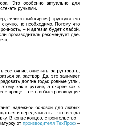
ора. Это особенно актуально для
 стекать ручьями.
р, силикатный кирпич), грунтуют его
о скучно, но необходимо. Потому что
рочность, – и адгезия будет слабой.
если производитель рекомендует две.
сяц.
ь состояние, очистить, загрунтовать,
раться за раствор. Да, это занимает
 радовать долгие годы: ровные углы,
этому как к рутине, а скорее как к
есс проще – есть и быстросохнущие
станет надёжной основой для любых
ащаться и переделывать – это всегда
вку. В конце концов, строительство –
катурку от
производителя ТехПроф
–