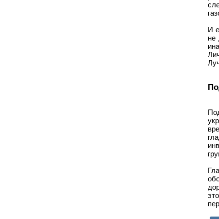
сл
газ
И е
не 
ина
Лич
Лу
По
Под
укр
вре
гл
ин
гру
Гл
обо
дор
это
пер