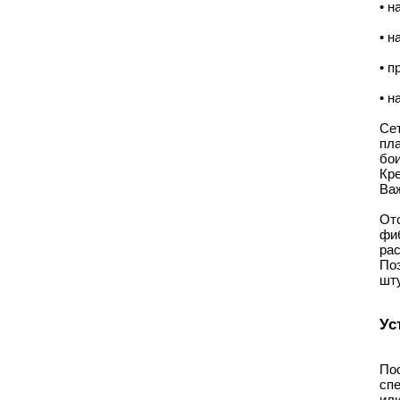
• н
• н
• п
• н
Се
пл
бои
Кре
Важ
От
фи
ра
По
шту
Ус
По
сп
ил