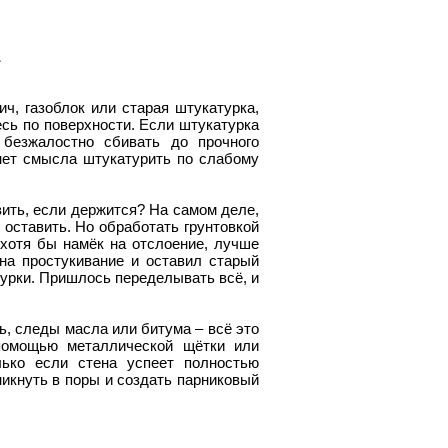
ч, газоблок или старая штукатурка,
сь по поверхности. Если штукатурка
безжалостно сбивать до прочного
 нет смысла штукатурить по слабому
вить, если держится? На самом деле,
 оставить. Но обработать грунтовкой
 хотя бы намёк на отслоение, лучше
на простукивание и оставил старый
турки. Пришлось переделывать всё, и
ь, следы масла или битума – всё это
помощью металлической щётки или
лько если стена успеет полностью
никнуть в поры и создать парниковый