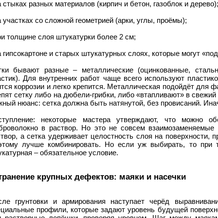
а стыках разных материалов (кирпич и бетон, газоблок и дерево)
а участках со сложной геометрией (арки, углы, проёмы);
ри толщине слоя штукатурки более 2 см;
а гипсокартоне и старых штукатурных слоях, которые могут «по
тки бывают разные – металлические (оцинкованные, стальн
астик). Для внутренних работ чаще всего используют пластико
тся коррозии и легко крепится. Металлическая подойдёт для 
пят сетку либо на дюбели-грибки, либо «втапливают» в свежий 
ный нюанс: сетка должна быть натянутой, без провисаний. Ина
ступление: некоторые мастера утверждают, что можно об
броволокно в раствор. Но это не совсем взаимозаменяемые 
створ, а сетка удерживает целостность слоя на поверхности,
этому лучше комбинировать. Но если уж выбирать, то при 
катурная – обязательное условие.
транение крупных дефектов: маяки и насечки
сле грунтовки и армирования наступает черёд выравниван
ециальные профили, которые задают уровень будущей поверхно
и растворные лепёшки, проверяя уровнем. Шаг между маякам