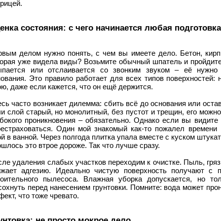
рицей.
енка состояния: с чего начинается любая подготовка
рвым делом нужно понять, с чем вы имеете дело. Бетон, кирпи
торая уже видела виды? Возьмите обычный шпатель и пройдите
ыпается или отслаивается со звонким звуком – её нужно 
нования. Это правило работает для всех типов поверхностей:
ю, даже если кажется, что он ещё держится.
сь часто возникает дилемма: сбить всё до основания или оста
и слой старый, но монолитный, без пустот и трещин, его можно
убокого проникновения – обязательно. Однако если вы видите
рестраховаться. Один мой знакомый как-то пожалел времени 
й в ванной. Через полгода плитка упала вместе с куском штука
шлось это втрое дороже. Так что лучше сразу.
ле удаления слабых участков переходим к очистке. Пыль, гряз
ижает адгезию. Идеально чистую поверхность получают с 
роительного пылесоса. Влажная уборка допускается, но то
охнуть перед нанесением грунтовки. Помните: вода может про
ект, что тоже чревато.
унтовка: не просто мокрое дело