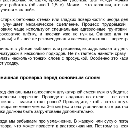
ете работать (обычно 1–1,5 м). Маяки – это гарантия, что в
учится «волной».
 старых бетонных стенах или гладких поверхностях иногда де
о улучшает механическое сцепление. Процесс трудоёмкий
ловиях чаще используют специальные адгезионные грунтовки 
роховатую плёнку, и насечки уже не нужны. Однако для т
валы) я бы всё же рекомендовал и насечки, и контакт – перест
ли есть глубокие выбоины или раковины, их заделывают отдель
укатуркой в несколько подходов. Не пытайтесь нанести сразу
елать несколько тонких слоёв с просушкой. Особенно это кас
т усадку.
нишная проверка перед основным слоем
ред финальным нанесением штукатурной смеси нужно убедиться
полнены корректно. Проведите ладонью по стене – не ост
ртикаль – маяки стоят ровно? Проследите, чтобы сетка шту
твора не менее чем на 3–5 мм (если она утапливается в раство
ыки должны быть загрунтованы дополнительно.
огда мы забываем про увлажнение. В жаркую или сухую погод
створа, что может привести к растрескиванию. Поэтому за нес