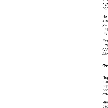
буд
пол
На
эт
ус
ше
под
Ес
шт
сд
даю
Фи
Пе
вы
ве
рас
ст
Ин
ра