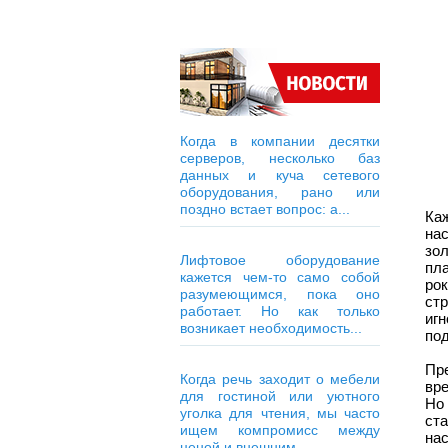
Когда в компании десятки
серверов, несколько баз
данных и куча сетевого
оборудования, рано или
поздно встает вопрос: а...
Ка
на
зо
Лифтовое оборудование
пла
кажется чем-то само собой
ро
разумеющимся, пока оно
ст
работает. Но как только
иг
возникает необходимость...
по
Пр
Когда речь заходит о мебели
вре
для гостиной или уютного
Но
уголка для чтения, мы часто
ст
ищем компромисс между
на
ценой и внешним...