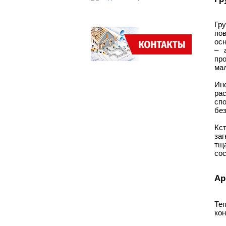
Гр
по
осн
– 
пр
ма
Ино
ра
спо
без
Кс
заг
тща
сос
Ар
Те
кон