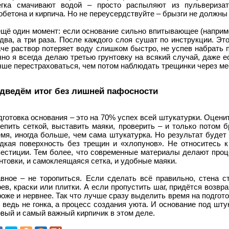
егка смачивают водой – просто распыляют из пульверизат
обетона и кирпича. Но не переусердствуйте – брызги не должны
щё один момент: если основание сильно впитывающее (наприме
два, а три раза. После каждого слоя сушат по инструкции. Эт
че раствор потеряет воду слишком быстро, не успев набрать п
но я всегда делаю третью грунтовку на всякий случай, даже 
чше перестраховаться, чем потом наблюдать трещинки через ме
дведём итог без лишней пафосности
готовка основания – это на 70% успех всей штукатурки. Оценит
епить сеткой, выставить маяки, проверить – и только потом б
мя, иногда больше, чем сама штукатурка. Но результат будет
адкая поверхность без трещин и «хлопунов». Не относитесь к 
вестиции. Тем более, что современные материалы делают проц
нтовки, и самоклеящаяся сетка, и удобные маяки.
авное – не торопиться. Если сделать всё правильно, стена 
ев, краски или плитки. А если пропустить шаг, придётся возвр
оже и нервнее. Так что лучше сразу выделить время на подгото
 ведь не гонка, а процесс создания уюта. И основание под шту
вый и самый важный кирпичик в этом деле.