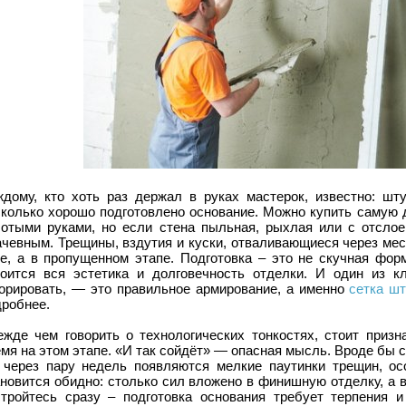
ждому, кто хоть раз держал в руках мастерок, известно: шту
сколько хорошо подготовлено основание. Можно купить самую д
лотыми руками, но если стена пыльная, рыхлая или с отслое
чевным. Трещины, вздутия и куски, отваливающиеся через меся
ке, а в пропущенном этапе. Подготовка – это не скучная фор
роится вся эстетика и долговечность отделки. И один из к
норировать, — это правильное армирование, а именно
сетка шт
дробнее.
ежде чем говорить о технологических тонкостях, стоит призн
мя на этом этапе. «И так сойдёт» — опасная мысль. Вроде бы с
 через пару недель появляются мелкие паутинки трещин, ос
ановится обидно: столько сил вложено в финишную отделку, а 
стройтесь сразу – подготовка основания требует терпения и