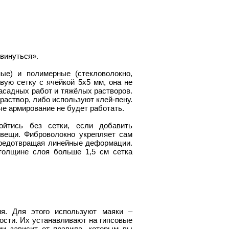
;
двинуться».
ые) и полимерные (стекловолокно,
вую сетку с ячейкой 5х5 мм, она не
фасадных работ и тяжёлых растворов.
раствор, либо используют клей-пену.
че армирование не будет работать.
ойтись без сетки, если добавить
вещи. Фиброволокно укрепляет сам
 предотвращая линейные деформации.
толщине слоя больше 1,5 см сетка
ия. Для этого используют маяки –
сти. Их устанавливают на гипсовые
и зависит от правила, которым вы