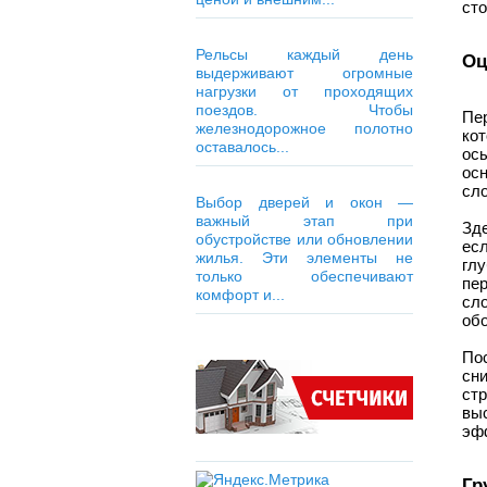
сто
Рельсы каждый день
Оц
выдерживают огромные
нагрузки от проходящих
поездов. Чтобы
Пе
железнодорожное полотно
ко
оставалось...
ос
ос
сло
Выбор дверей и окон —
важный этап при
Зде
обустройстве или обновлении
есл
жилья. Эти элементы не
гл
только обеспечивают
пе
комфорт и...
сло
обо
Пос
сн
ст
выс
эфф
Гр