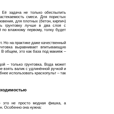
. Её задача не только обеспылить
растекаемость смеси. Для пористых
новения, для плотных (бетон, кирпич)
ть грунтовку лучше в два слоя с
й по влажному первому, толку будет
ет. Но на практике даже качественный
унтовка выравнивает впитывающую
 В общем, это как база под макияж –
ой – только грунтовка. Вода может
ше взять валик с удлинённой ручкой и
бнее использовать краскопульт – так
обходимостью
– это не просто модная фишка, а
н. Особенно она нужна: