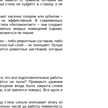
аша стена не «уйдёт» в сторону и не
лают насечки топором или зубилом –
, но эффективный. В современных
типа «бетонконтакт» – они создают
яжёлых мокрых помещений (гаражи,
раховаться не лишне.
но – либо ремонтным составом, либо
 толстый слой – он поплывёт. Лучше
ается цементных растворов, которые
, что все подготовительные работы
аётся ли пыли? Проверьте уровнем
катурная везде была закрыта слоем
р, а не крепится поверх). Все щели и
у стена сильно впитывает влагу из
колько часов до работы поверхность