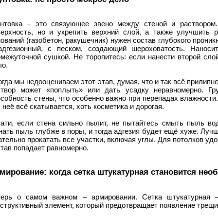
унтовка – это связующее звено между стеной и раствором
верхность, но и укрепить верхний слой, а также улучшить 
ований (газобетон, ракушечник) нужен состав глубокого проник
адгезионный, с песком, создающий шероховатость. Наноси
омежуточной сушкой. Не торопитесь: если нанести второй сло
ло.
гда мы недооцениваем этот этап, думая, что и так всё прилипн
створ может «поплыть» или дать усадку неравномерно. Гр
собность стены, что особенно важно при перепадах влажности.
 неё всё скатывается, хоть косметика и дорогая.
тати, если стена сильно пылит, не пытайтесь смыть пыль вод
нать пыль глубже в поры, и тогда адгезия будет ещё хуже. Луч
тельно прокатать все участки, включая углы. Для потолков удо
тав попадает равномерно.
мирование: когда сетка штукатурная становится не
перь о самом важном – армировании. Сетка штукатурная 
структивный элемент, который предотвращает появление трещи