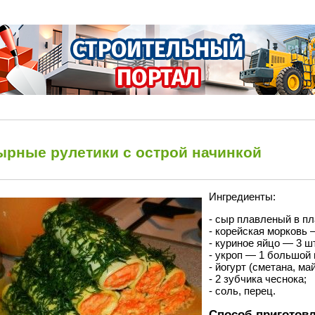
ырные рулетики с острой начинкой
Ингредиенты:
- сыр плавленый в пл
- корейская морковь —
- куриное яйцо — 3 шт
- укроп — 1 большой 
- йогурт (сметана, май
- 2 зубчика чеснока;
- соль, перец.
Способ приготовл