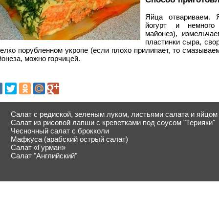
Яйца отвариваем. Я
йогурт и немного
майонез), измельча
пластинки сыра, сво
елко порубленном укропе (если плохо прилипает, то смазывае
онеза, можно горчицей.
Салат с редиской, зеленым луком, листьями салата и яйцом
Салат из рисовой лапши с креветками под соусом "Терияки"
Чесночный салат с брокколи
Мафкуса (арабский острый салат)
Салат «Гурман»
Салат "Английский"