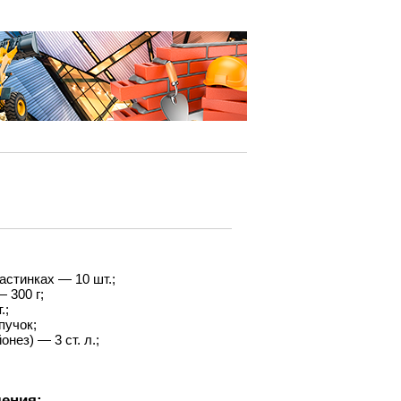
астинках — 10 шт.;
 300 г;
.;
пучок;
онез) — 3 ст. л.;
ения: