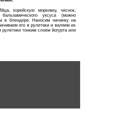
йца, корейскую морковку, чеснок,
 бальзамического уксуса (можно
ем в блендере. Наносим начинку на
рачиваем его в рулетики и валяем их
м рулетики тонким слоем йогурта или