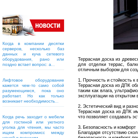
Когда в компании десятки
серверов, несколько баз
данных и куча сетевого
Террасная доска из древес
оборудования, рано или
для отделки террас, бал
поздно встает вопрос: а...
отличным выбором для созд
1. Прочность и стойкость 
Лифтовое оборудование
Террасная доска из ДПК об
кажется чем-то само собой
таким как влага, ультрафи
разумеющимся, пока оно
эксплуатации на открытом 
работает. Но как только
возникает необходимость...
2. Эстетический вид и раз
Террасная доска из ДПК и
что позволяет создавать э
Когда речь заходит о мебели
для гостиной или уютного
3. Безопасность и комфорт
уголка для чтения, мы часто
Благодаря отсутствию скол
ищем компромисс между
безопасность и комфорт пр
ценой и внешним...