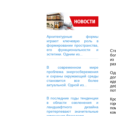
Архитектурные формы
играют ключевую роль в
формировании пространства,
его функциональности и
Ст
эстетики. Одним из...
бо
из
ра
В современном мире
проблема энергосбережения
Од
и охраны окружающей среды
до
становится все более
ид
актуальной. Одной из...
де
по
В последние годы тенденции
Кр
в области озеленения и
го
ландшафтного дизайна
по
претерпевают значительные
ко
изменения благодаря...