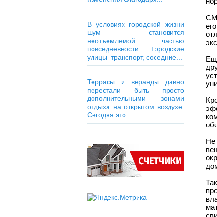
нор
СМ
В условиях городской жизни
ег
шум становится
от
неотъемлемой частью
экс
повседневности. Городские
улицы, транспорт, соседние...
Ещ
др
уст
Террасы и веранды давно
ун
перестали быть просто
дополнительными зонами
Кр
отдыха на открытом воздухе.
эф
Сегодня это...
ко
об
Не
ве
ок
до
Та
пр
вла
ма
сви