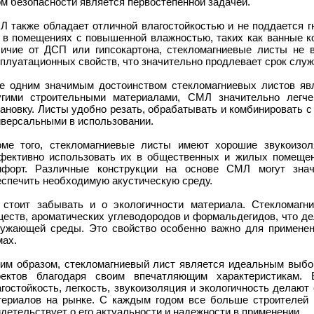
м безопасности является первостепенной задачей.
Л также обладает отличной влагостойкостью и не поддается г
о в помещениях с повышенной влажностью, таких как ванные к
личие от ДСП или гипсокартона, стекломагниевые листы не 
плуатационных свойств, что значительно продлевает срок слу
е одним значимым достоинством стекломагниевых листов явл
угими строительными материалами, СМЛ значительно легче
ановку. Листы удобно резать, обрабатывать и комбинировать с
иверсальными в использовании.
оме того, стекломагниевые листы имеют хорошие звукоизол
фективно использовать их в общественных и жилых помещени
мфорт. Различные конструкции на основе СМЛ могут зна
еспечить необходимую акустическую среду.
 стоит забывать и о экологичности материала. Стекломагн
ществ, ароматических углеводородов и формальдегидов, что де
ружающей среды. Это свойство особенно важно для применен
мах.
ким образом, стекломагниевый лист является идеальным выб
оектов благодаря своим впечатляющим характеристикам. В
гостойкость, легкость, звукоизоляция и экологичность делаю
териалов на рынке. С каждым годом все больше строителей 
детельствует о его актуальности и надежности в применении.