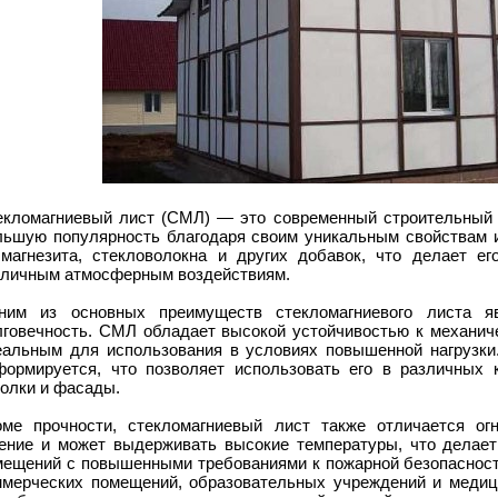
екломагниевый лист (СМЛ) — это современный строительный 
льшую популярность благодаря своим уникальным свойствам и
 магнезита, стекловолокна и других добавок, что делает е
зличным атмосферным воздействиям.
ним из основных преимуществ стекломагниевого листа я
лговечность. СМЛ обладает высокой устойчивостью к механиче
еальным для использования в условиях повышенной нагрузки.
формируется, что позволяет использовать его в различных к
толки и фасады.
оме прочности, стекломагниевый лист также отличается ог
рение и может выдерживать высокие температуры, что делае
мещений с повышенными требованиями к пожарной безопасности
ммерческих помещений, образовательных учреждений и медиц