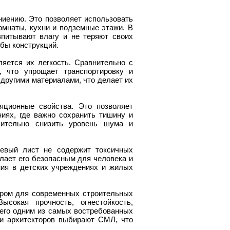
ниению. Это позволяет использовать
омнаты, кухни и подземные этажи. В
впитывают влагу и не теряют своих
жбы конструкций.
яется их легкость. Сравнительно с
, что упрощает транспортировку и
 другими материалами, что делает их
яционные свойства. Это позволяет
ях, где важно сохранить тишину и
чительно снизить уровень шума и
иевый лист не содержит токсичных
лает его безопасным для человека и
ия в детских учреждениях и жилых
ором для современных строительных
ысокая прочность, огнестойкость,
т его одним из самых востребованных
и архитекторов выбирают СМЛ, что