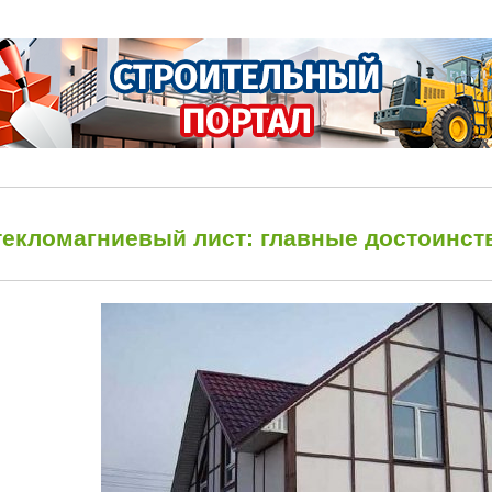
текломагниевый лист: главные достоинст