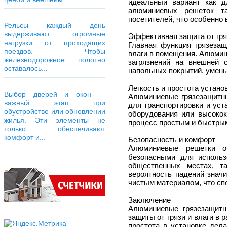
идеальный вариант как д
алюминиевых решеток та
посетителей, что особенно
Рельсы каждый день
выдерживают огромные
Эффективная защита от гря
нагрузки от проходящих
Главная функция грязезащ
поездов. Чтобы
влаги в помещения. Алюми
железнодорожное полотно
загрязнений на внешней 
оставалось...
напольных покрытий, умень
Легкость и простота устано
Выбор дверей и окон —
Алюминиевые грязезащитны
важный этап при
для транспортировки и уст
обустройстве или обновлении
оборудования или высокок
жилья. Эти элементы не
процесс простым и быстры
только обеспечивают
комфорт и...
Безопасность и комфорт
Алюминиевые решетки о
безопасными для исполь
общественных местах, т
вероятность падений значи
чистым материалом, что сп
Заключение
Алюминиевые грязезащит
защиты от грязи и влаги в 
простота в установке дел