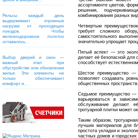
ассортименте цветов, форм
решения, подчеркивающ
комбинирования разных вид
Рельсы каждый день
выдерживают огромные
Четвертым преимуществом
нагрузки от проходящих
требует сложного обор
поездов. Чтобы
самостоятельного выполне
железнодорожное полотно
значительно упрощает проц
оставалось...
Пятый аспект — это эколо
делает её безопасной для 
Выбор дверей и окон —
способствует естественном
важный этап при
обустройстве или обновлении
Шестое преимущество — э
жилья. Эти элементы не
позволяет создавать ровн
только обеспечивают
общественных пространств,
комфорт и...
Седьмое преимущество — э
варьироваться в зависим
обслуживание делают её
тротуарной плитки может о
Таким образом, тротуарна
лучших материалов для бла
простота укладки и эколог
частных домов и городских 