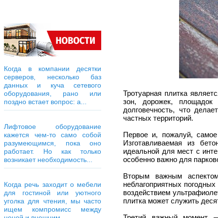
Когда в компании десятки
серверов, несколько баз
данных и куча сетевого
Тротуарная плитка являет
оборудования, рано или
зон, дорожек, площадок
поздно встает вопрос: а...
долговечность, что делае
частных территорий.
Лифтовое оборудование
Первое и, пожалуй, самое
кажется чем-то само собой
Изготавливаемая из бето
разумеющимся, пока оно
идеальной для мест с инт
работает. Но как только
особенно важно для парково
возникает необходимость...
Вторым важным аспектом
неблагоприятных погодных у
Когда речь заходит о мебели
воздействием ультрафиолет
для гостиной или уютного
плитка может служить деся
уголка для чтения, мы часто
ищем компромисс между
Третий важный момент —
ценой и внешним...