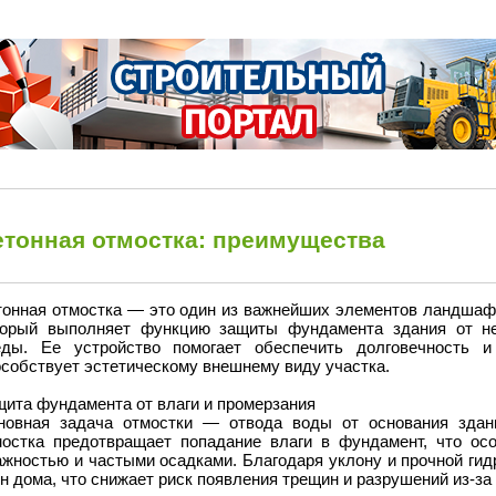
етонная отмостка: преимущества
тонная отмостка — это один из важнейших элементов ландшафт
торый выполняет функцию защиты фундамента здания от не
еды. Ее устройство помогает обеспечить долговечность и
собствует эстетическому внешнему виду участка.
щита фундамента от влаги и промерзания
новная задача отмостки — отвода воды от основания здан
мостка предотвращает попадание влаги в фундамент, что ос
ажностью и частыми осадками. Благодаря уклону и прочной гид
н дома, что снижает риск появления трещин и разрушений из-за