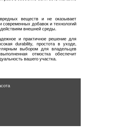
 вредных веществ и не оказывает
и современных добавок и технологий
оздействиям внешней среды.
адежное и практичное решение для
кая durability, простота в уходе,
пулярным выбором для владельцев
выполненная отмостка обеспечит
дуальность вашего участка.
асота