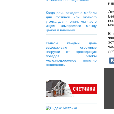
и в
Эк
Когда речь заходит о мебели
Бе
для гостиной или уютного
не
уголка для чтения, мы часто
мож
ищем компромисс между
ценой и внешним...
В 
за
эс
Рельсы каждый день
ча
выдерживают огромные
дол
нагрузки от проходящих
поездов. Чтобы
железнодорожное полотно
оставалось...