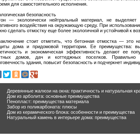
ремя для самостоятельного исполнения.
ологическая безопасность
тон — экологически нейтральный материал, не выделяет
гативного воздействия на окружающую среду. При использовани
но сделать отмостку еще более экологичной и устойчивой к в
заключение стоит отметить, что бетонная отмостка — это н
щиты дома и придомовой территории. Ее преимущества: высо
тетичность и экономическая эффективность делают ее по
стных домов, дач и коттеджных поселков. Правильно 
говечность здания, повысит безопасность и подчеркнет индиви
Деревянные жалюзи на окна: практичность и натуральная кр
Дом из арболита: основные преимущества
Пенопласт: преимущества материала
Забор из поликарбоната: плюсы
Дом из керамического блока: особенности и преимущества
Натуральный камень в интерьере дома: преимущества