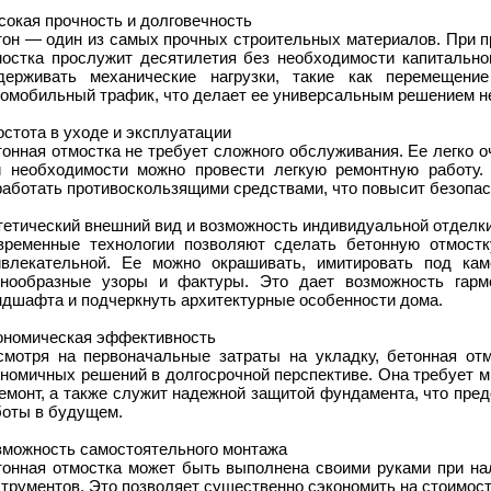
окая прочность и долговечность
тон — один из самых прочных строительных материалов. При п
мостка прослужит десятилетия без необходимости капитальног
держивать механические нагрузки, такие как перемещени
омобильный трафик, что делает ее универсальным решением не
стота в уходе и эксплуатации
онная отмостка не требует сложного обслуживания. Ее легко оч
и необходимости можно провести легкую ремонтную работу.
аботать противоскользящими средствами, что повысит безопас
тетический внешний вид и возможность индивидуальной отделк
временные технологии позволяют сделать бетонную отмостк
ивлекательной. Ее можно окрашивать, имитировать под каме
знообразные узоры и фактуры. Это дает возможность гарм
ндшафта и подчеркнуть архитектурные особенности дома.
ономическая эффективность
смотря на первоначальные затраты на укладку, бетонная от
ономичных решений в долгосрочной перспективе. Она требует 
ремонт, а также служит надежной защитой фундамента, что пре
боты в будущем.
зможность самостоятельного монтажа
тонная отмостка может быть выполнена своими руками при на
трументов. Это позволяет существенно сэкономить на стоимост