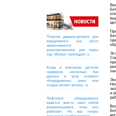
Выс
Бе
от
вы
авт
Про
Бет
Покупка дивана-кровати для
пр
ежедневного сна часто
обр
заканчивается
разочарованием уже через
Эс
год. Матрас проседает, у...
Со
пр
ра
Когда в компании десятки
ла
серверов, несколько баз
данных и куча сетевого
Эк
оборудования, рано или
Не
поздно встает вопрос: а...
эк
и 
ра
Лифтовое оборудование
кажется чем-то само собой
Во
разумеющимся, пока оно
Бе
работает. Но как только
инс
возникает необходимость...