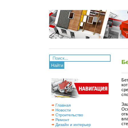
Б
Найти
Бе
ко
ср
спо
За
Главная
Ос
Новости
от
Строительство
вл
Ремонт
сте
Дизайн и интерьер