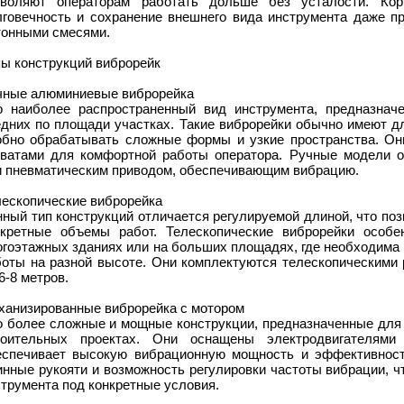
зволяют операторам работать дольше без усталости. Корр
лговечность и сохранение внешнего вида инструмента даже п
тонными смесями.
пы конструкций виброрейк
чные алюминиевые виброрейка
о наиболее распространенный вид инструмента, предназна
дних по площади участках. Такие виброрейки обычно имеют дл
обно обрабатывать сложные формы и узкие пространства. Он
хватами для комфортной работы оператора. Ручные модели 
и пневматическим приводом, обеспечивающим вибрацию.
лескопические виброрейка
ный тип конструкций отличается регулируемой длиной, что по
нкретные объемы работ. Телескопические виброрейки особ
огоэтажных зданиях или на больших площадях, где необходима
боты на разной высоте. Они комплектуются телескопическими 
6-8 метров.
ханизированные виброрейка с мотором
о более сложные и мощные конструкции, предназначенные для
роительных проектах. Они оснащены электродвигателями
еспечивает высокую вибрационную мощность и эффективност
нные рукояти и возможность регулировки частоты вибрации, ч
трумента под конкретные условия.