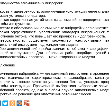
еимущества алюминиевых виброрейк
кость и маневренность: алюминиевые конструкции легче стальн
жает усталость оператора.
сокая коррозионная устойчивость: алюминий не подвержен ржав
ужбы инструмента.
стота в обслуживании: алюминиевые виброрейки легко чистятся
сокая эффективность уплотнения: благодаря вибрационной т
отнение бетона, что повышает его прочность и долговечность.
иверсальность: существует множество конструктивных в
тимальный инструмент под конкретные задачи.
бор алюминиевой виброрейки зависит от объема и специфики р
ловий эксплуатации. Для небольших работ подойдет ручной и
упномасштабных проектов — механизированные модели.
ключение
юминиевая виброрейка — незаменимый инструмент в арсенале 
оим техническим характеристикам и разнообразию констру
еспечить высокое качество уплотнения бетона, ускорить проц
ужбы конструкций. Правильный выбор типа виброрейки завис
ебований проекта, однако в любом случае алюминиевые моде
фективное решение для уплотнения бетонных смесей.