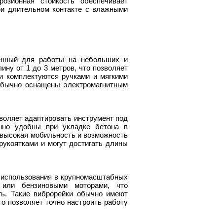
озионная стойкость обеспечивает
ри длительном контакте с влажными
ченный для работы на небольших и
ину от 1 до 3 метров, что позволяет
и комплектуются ручками и мягкими
обычно оснащены электромагнитным
зволяет адаптировать инструмент под
енно удобны при укладке бетона в
 высокая мобильность и возможность
рукоятками и могут достигать длины
 использования в крупномасштабных
 или бензиновыми моторами, что
ь. Такие виброрейки обычно имеют
то позволяет точно настроить работу