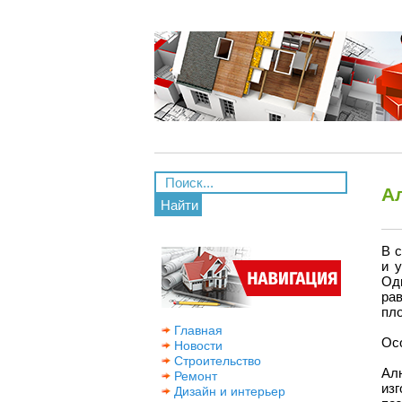
А
Найти
В 
и 
Од
ра
пло
Главная
Ос
Новости
Строительство
Ал
Ремонт
из
Дизайн и интерьер