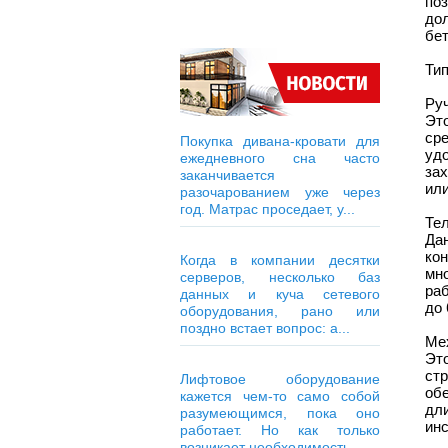
по
до
бе
Ти
Ру
Эт
сре
Покупка дивана-кровати для
уд
ежедневного сна часто
за
заканчивается
ил
разочарованием уже через
год. Матрас проседает, у...
Те
Дан
ко
Когда в компании десятки
мн
серверов, несколько баз
ра
данных и куча сетевого
до 
оборудования, рано или
поздно встает вопрос: а...
Ме
Эт
ст
Лифтовое оборудование
об
кажется чем-то само собой
дли
разумеющимся, пока оно
инс
работает. Но как только
возникает необходимость...