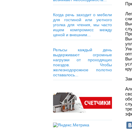
Пр
Лег
Когда речь заходит о мебели
сни
для гостиной или уютного
Вы
уголка для чтения, мы часто
сл
ищем компромисс между
Про
ценой и внешним...
Вы
упл
Ун
Рельсы каждый день
оп
выдерживают огромные
Вы
нагрузки от проходящих
ус
поездов. Чтобы
кр
железнодорожное полотно
оставалось...
За
Ал
св
об
сл
тр
эф