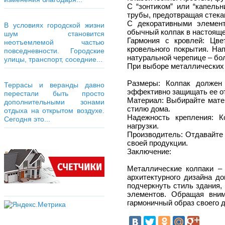
С “зонтиком” или “капель
трубы, предотвращая стека
С декоративными элемент
В условиях городской жизни
обычный колпак в настояще
шум становится
Гармония с кровлей: Цв
неотъемлемой частью
кровельного покрытия. На
повседневности. Городские
натуральной черепице – бо
улицы, транспорт, соседние...
При выборе металлических 
Размеры: Колпак должен
Террасы и веранды давно
эффективно защищать ее от
перестали быть просто
Материал: Выбирайте мате
дополнительными зонами
стилю дома.
отдыха на открытом воздухе.
Надежность крепления: 
Сегодня это...
нагрузки.
Производитель: Отдавайте 
своей продукции.
Заключение:
Металлические колпаки –
архитектурного дизайна д
подчеркнуть стиль здания,
элементов. Обращая вним
гармоничный образ своего 