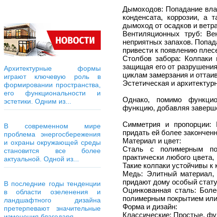
Дымоходов: Попадание вла
конденсата, коррозии, а 
дымоход от осадков и ветра
Вентиляционных труб: Ве
неприятных запахов. Попад
привести к появлению плес
Столбов забора: Колпаки 
защищая его от разрушения
Архитектурные формы
циклам замерзания и оттаив
играют ключевую роль в
Эстетическая и архитектурн
формировании пространства,
его функциональности и
Однако, помимо функцио
эстетики. Одним из...
функцию, добавляя заверше
Симметрия и пропорции: 
В современном мире
придать ей более закончен
проблема энергосбережения
Материал и цвет:
и охраны окружающей среды
Сталь с полимерным пок
становится все более
практически любого цвета,
актуальной. Одной из...
Такие колпаки устойчивы к 
Медь: Элитный материал, 
придают дому особый стату
В последние годы тенденции
Оцинкованная сталь: Боле
в области озеленения и
полимерным покрытием или
ландшафтного дизайна
Форма и дизайн:
претерпевают значительные
Классические: Простые, ф
изменения благодаря...