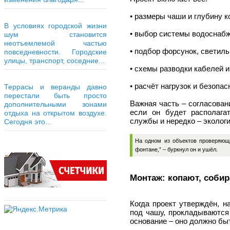
• размеры чаши и глубину к
В условиях городской жизни
• выбор системы водоснабж
шум становится
неотъемлемой частью
• подбор форсунок, светиль
повседневности. Городские
улицы, транспорт, соседние...
• схемы разводки кабелей и
• расчёт нагрузок и безопас
Террасы и веранды давно
перестали быть просто
Важная часть – согласован
дополнительными зонами
если он будет располага
отдыха на открытом воздухе.
службы и нередко – экологи
Сегодня это...
На одном из объектов проверяющи
фонтане,” – буркнул он и ушёл.
Монтаж: копают, собир
Когда проект утверждён, 
под чашу, прокладываются
основание – оно должно бы