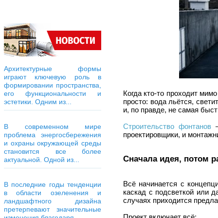
Архитектурные формы
играют ключевую роль в
формировании пространства,
Когда кто-то проходит мим
его функциональности и
просто: вода льётся, свети
эстетики. Одним из...
и, по правде, не самая быст
Строительство фонтанов
–
В современном мире
проектировщики, и монтажни
проблема энергосбережения
и охраны окружающей среды
становится все более
Сначала идея, потом 
актуальной. Одной из...
Всё начинается с концепци
В последние годы тенденции
каскад с подсветкой или 
в области озеленения и
случаях приходится предла
ландшафтного дизайна
претерпевают значительные
Проект включает всё:
изменения благодаря...