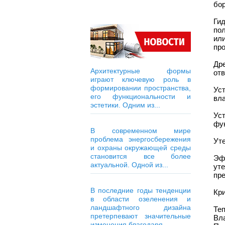
бор
Ги
по
ил
про
Др
Архитектурные формы
отв
играют ключевую роль в
формировании пространства,
Ус
его функциональности и
вла
эстетики. Одним из...
Ус
фу
В современном мире
проблема энергосбережения
Ут
и охраны окружающей среды
становится все более
Эф
актуальной. Одной из...
ут
пре
В последние годы тенденции
Кр
в области озеленения и
ландшафтного дизайна
Те
претерпевают значительные
Вла
изменения благодаря...