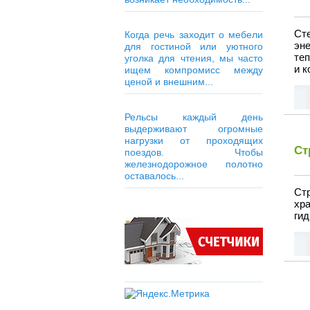
Ст
Когда речь заходит о мебели
эн
для гостиной или уютного
те
уголка для чтения, мы часто
и 
ищем компромисс между
ценой и внешним...
Рельсы каждый день
выдерживают огромные
нагрузки от проходящих
Ст
поездов. Чтобы
железнодорожное полотно
оставалось...
Стр
хр
гид