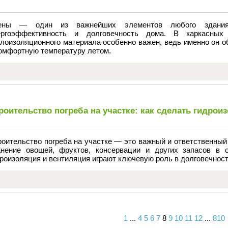
ены — один из важнейших элементов любого здания,
ергоэффективность и долговечность дома. В каркасных
плоизоляционного материала особенно важен, ведь именно он о
комфортную температуру летом.
роительство погреба на участке: как сделать гидро
оительство погреба на участке — это важный и ответственный
анение овощей, фруктов, консервации и других запасов в 
роизоляция и вентиляция играют ключевую роль в долговечност
1
...
4
5
6
7
8
9
10
11
12
...
810
Вперед
Назад