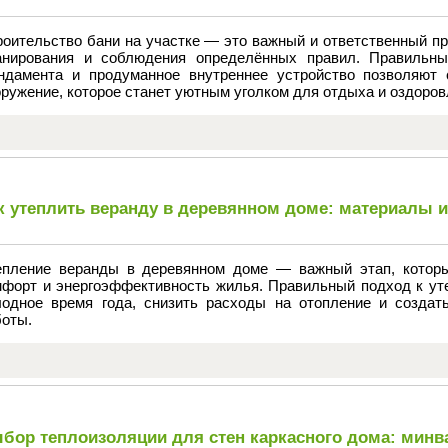
роительство бани на участке — это важный и ответственный пр
анирования и соблюдения определённых правил. Правильны
ндамента и продуманное внутреннее устройство позволяют 
ружение, которое станет уютным уголком для отдыха и оздоров
к утеплить веранду в деревянном доме: материалы 
епление веранды в деревянном доме — важный этап, которы
мфорт и энергоэффективность жилья. Правильный подход к уте
лодное время года, снизить расходы на отопление и созда
боты.
бор теплоизоляции для стен каркасного дома: минв