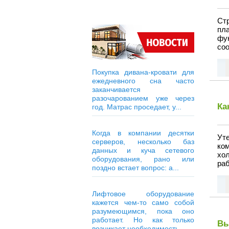
Ст
пл
фу
соо
Покупка дивана-кровати для
ежедневного сна часто
заканчивается
разочарованием уже через
Ка
год. Матрас проседает, у...
Когда в компании десятки
Ут
серверов, несколько баз
ко
данных и куча сетевого
хо
оборудования, рано или
ра
поздно встает вопрос: а...
Лифтовое оборудование
кажется чем-то само собой
разумеющимся, пока оно
работает. Но как только
Вы
возникает необходимость...