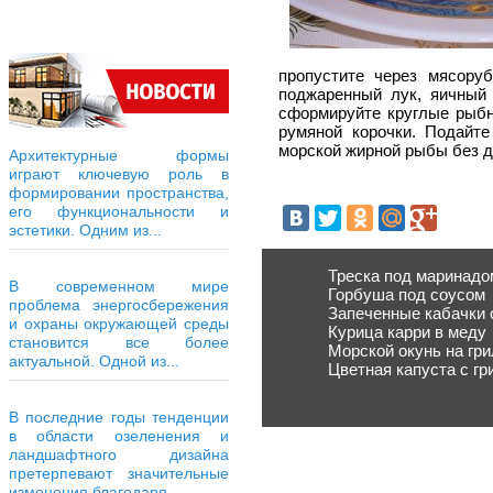
пропустите через мясору
поджаренный лук, яичный 
сформируйте круглые рыбн
румяной корочки. Подайт
морской жирной рыбы без д
Архитектурные формы
играют ключевую роль в
формировании пространства,
его функциональности и
эстетики. Одним из...
Треска под маринадо
В современном мире
Горбуша под соусом
проблема энергосбережения
Запеченные кабачки 
и охраны окружающей среды
Курица карри в меду
становится все более
Морской окунь на гри
актуальной. Одной из...
Цветная капуста с г
В последние годы тенденции
в области озеленения и
ландшафтного дизайна
претерпевают значительные
изменения благодаря...