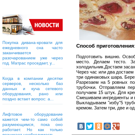
Покупка дивана-кровати для
Способ приготовления
ежедневного сна часто
заканчивается
Подготовить вишню. Освоб
разочарованием уже через
место. Делаем тесто. 
год. Матрас проседает, у...
холодильник.Достаем засах
Через час или два достаем
три одинаковых шара. Бере
Когда в компании десятки
Разрезаем на 5 ровных по
серверов, несколько баз
трубочки. Отправляем пер
данных и куча сетевого
получаем 15 штук. Для кре
оборудования, рано или
Смешиваем ингредиенты и в
поздно встает вопрос: а...
Выкладываем "избу"5 труб
кремом. Затем три, две и о
Лифтовое оборудование
кажется чем-то само собой
разумеющимся, пока оно
работает. Но как только
возникает необходимость...