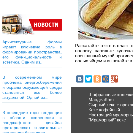
Архитектурные формы
Раскатайте тесто в пласт 
играют ключевую роль в
полоску нарежьте кусочк
формировании пространства,
посыпанный мукой противен
его функциональности и
солью яйцом и выпекайте в 
эстетики. Одним из...
В современном мире
проблема энергосбережения
и охраны окружающей среды
становится все более
Шафрановые колечк
актуальной. Одной из...
Манделброт
Сырный кекс с ореха
Кекс кофейный
В последние годы тенденции
Настоящий мраморны
в области озеленения и
"Мраморный" кекс
ландшафтного дизайна
претерпевают значительные
изменения благодаря...