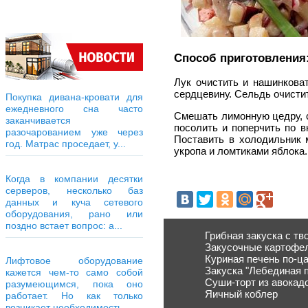
Способ приготовления
Лук очистить и нашинкова
сердцевину. Сельдь очисти
Покупка дивана-кровати для
ежедневного сна часто
Смешать лимонную цедру, со
заканчивается
посолить и поперчить по в
разочарованием уже через
Поставить в холодильник 
год. Матрас проседает, у...
укропа и ломтиками яблока.
Когда в компании десятки
серверов, несколько баз
данных и куча сетевого
оборудования, рано или
поздно встает вопрос: а...
Грибная закуска с тв
Закусочные картофе
Куриная печень по-ц
Лифтовое оборудование
Закуска "Лебединая 
кажется чем-то само собой
Суши-торт из авокадо
разумеющимся, пока оно
Яичный коблер
работает. Но как только
возникает необходимость...