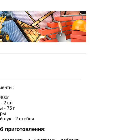
иенты:
400г
- 2 шт
 - 75 г
оры
 лук - 2 стебля
б приготовления: