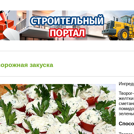
ворожная закуска
Ингред
Творог-
желтки 
сметаны
помид
зеленый
Спосо