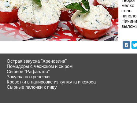
Творог
мелко 
соль 
напол
Начин
выложи
Острая закуска "Хреновина"
Помидоры с чесноком и сыром
Сырное "Рафаэлло"
Закуска по-гречески
Креветки в панировке из кунжута и кокоса
Сырные палочки к пиву