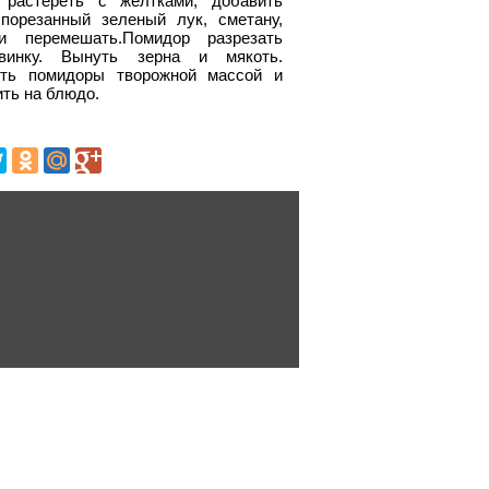
 растереть с желтками, добавить
порезанный зеленый лук, сметану,
и перемешать.Помидор разрезать
овинку. Вынуть зерна и мякоть.
ить помидоры творожной массой и
ть на блюдо.