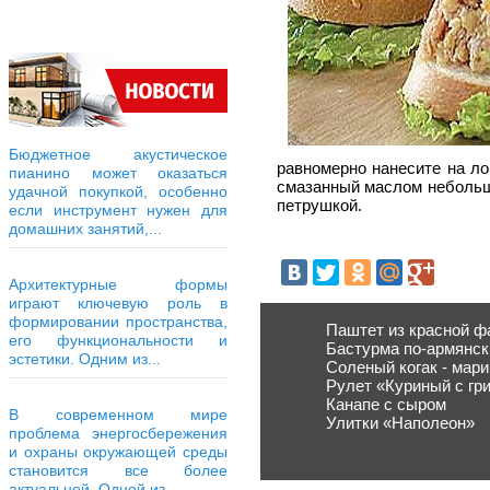
Бюджетное акустическое
равномерно нанесите на ло
пианино может оказаться
смазанный маслом небольшо
удачной покупкой, особенно
петрушкой.
если инструмент нужен для
домашних занятий,...
Архитектурные формы
играют ключевую роль в
формировании пространства,
Паштет из красной ф
его функциональности и
Бастурма по-армянск
эстетики. Одним из...
Соленый когак - мар
Рулет «Куриный с гр
Канапе с сыром
В современном мире
Улитки «Наполеон»
проблема энергосбережения
и охраны окружающей среды
становится все более
актуальной. Одной из...