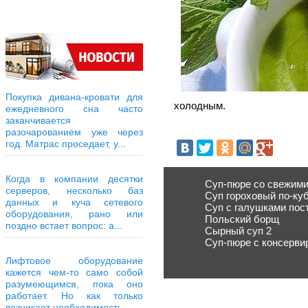
Покупка дивана-кровати для
холодным.
ежедневного сна часто
заканчивается
разочарованием уже через
год. Матрас проседает, у...
Когда в компании десятки
Суп-пюре со свежим
серверов, несколько баз
Суп гороховый по-ку
данных и куча сетевого
Суп с галушками пос
оборудования, рано или
Польский борщ
поздно встает вопрос: а...
Сырный суп 2
Суп-пюре с консерви
Лифтовое оборудование
кажется чем-то само собой
разумеющимся, пока оно
работает. Но как только
возникает необходимость...